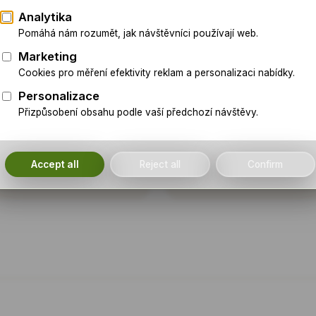
te přímo na helpdesk — operátoři
0+
0 Kč
aných firem · průměrná délka
Úvodní 30minutový hovor s 
áce 7 let