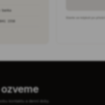
o banka
Stavte se kdykoli po předc
0041 1558
e ozveme
sobu kontaktu a denní doby.