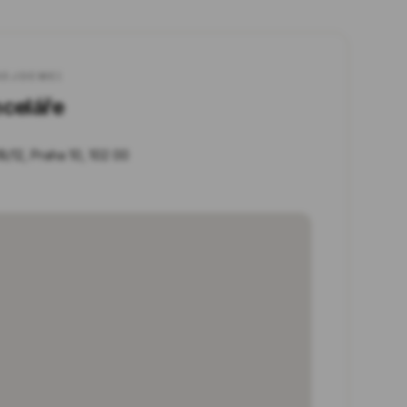
SEJDEME)
celáře
/12, Praha 10, 102 00