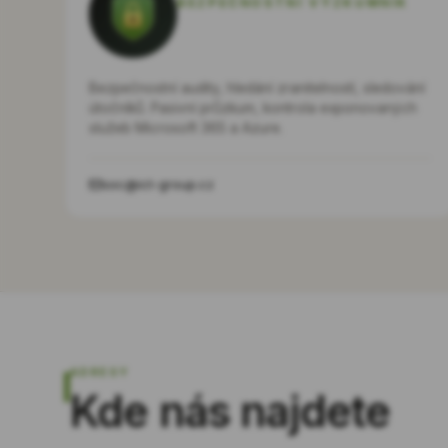
BEZPEČNOSTNÍ VÝZKUMNÍK
Bezpečnostní audity, hledání zranitelností, sledování
útočníků. Pasivní průzkum, kontrola exponovaných
služeb Microsoft 365 a Azure.
soc@ict-group.cz
ADRESY
Kde nás najdete