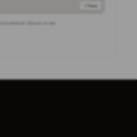
Trasa
hozí domluvě. Káva je na nás.