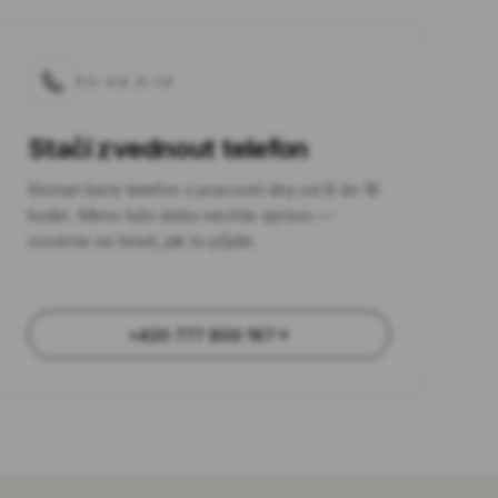
PO–PÁ 8–18
Stačí zvednout telefon
Roman bere telefon v pracovní dny od 8 do 18
hodin. Mimo tuto dobu nechte zprávu —
ozveme se hned, jak to půjde.
+420 777 800 167