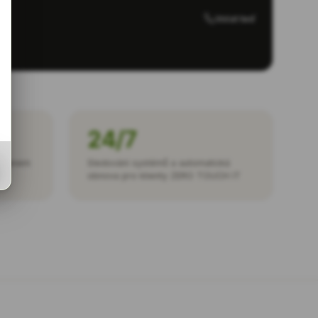
Volat teď
24/7
Romanem
Sledování systémů a automatická
obnova pro klienty ZERO TOUCH IT