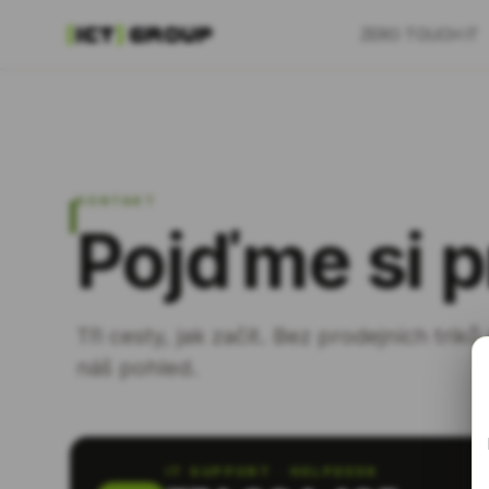
ZERO TOUCH IT
KONTAKT
Pojďme si p
Tři cesty, jak začít. Bez prodejních triků
náš pohled.
IT SUPPORT · HELPDESK