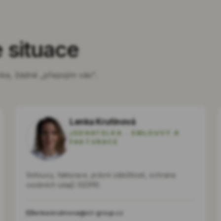
 situace
inka, žádné „přepojím vás".
Lenka Krutinová
JEDNATELKA · SMLOUVY A
FAKTURACE
Smlouvy, fakturace, právní záležitosti, ochrana
osobních údajů (GDPR).
lenka.krutinova@ict-group.cz