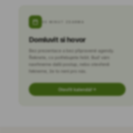
30 MINUT ZDARMA
Domluvit si hovor
Bez prezentace a bez připravené agendy.
Řeknete, co potřebujete řešit. Buď vám
navrhneme další postup, nebo otevřeně
řekneme, že to není pro nás.
Otevřít kalendář