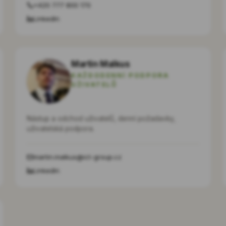
+420 777 800 170
LinkedIn
Martin Malkus
KAŽDODENNÍ PODPORA
UŽIVATELŮ
Nástup a odchod uživatelů, denní požadavky,
uživatelská podpora.
martin.malkus@ict-group.cz
LinkedIn