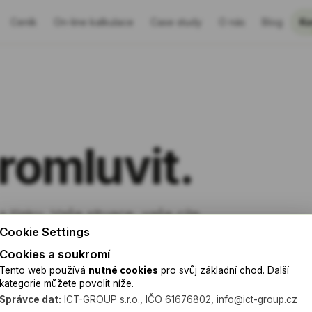
Ceník
On-line kalkulace
Case study
O nás
Blog
Ko
romluvit.
 a tlaku. Vaše situace, vaše cíle,