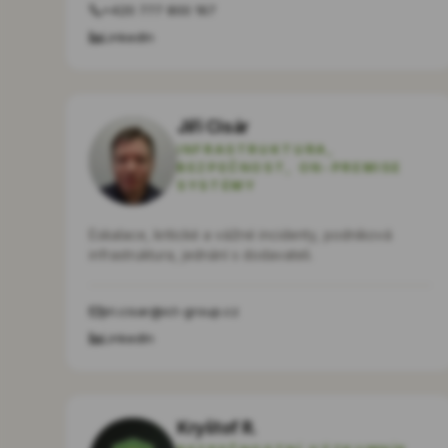
+420 777 800 167
LinkedIn
Jiří Cisár
INFRASTRUKTURA,
BEZPEČNOST, ON-PREMISE
SYSTÉMY
Eskalace, kritické a vážné incidenty, podniková
infrastruktura, jednání s dodavateli.
jiri.cisar@ict-group.cz
LinkedIn
Kryštof R.