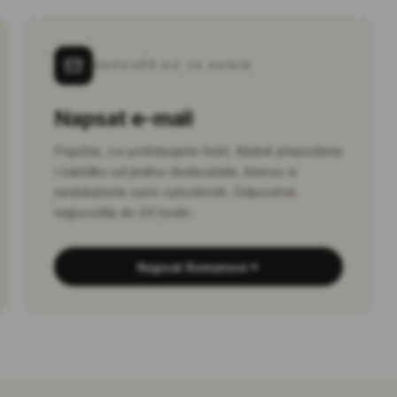
ODPOVĚĎ DO 24 HODIN
Napsat e-mail
Popište, co potřebujete řešit. Klidně přepošlete
i nabídku od jiného dodavatele, kterou si
nedokážete sami vyhodnotit. Odpovíme
nejpozději do 24 hodin.
Napsat Romanovi