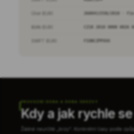
Účet (EUR)
2600411558/2010 · Fi
IBAN (EUR)
CZ18 2010 0000 0026 
SWIFT (EUR)
FIOBCZPPXXX
PROVOZNÍ DOBA A DOBA ODEZVY
Kdy a jak rychle s
Žádné neurčité „brzy". Konkrétní časy podle způ