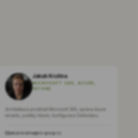
Jakub Krutina
MICROSOFT 365, AZURE,
INTUNE
Architektura prostředí Microsoft 365, správa Azure
tenantu, politiky Intune, konfigurace Defenderu.
jakub.krutina@ict-group.cz