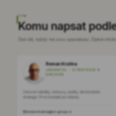
TÝM
Komu napsat podle
Šest lidí, každý má svou specializaci. Žádná infol
Roman Krutina
JEDNATEL · STRATEGIE A
OBCHOD
Cenové nabídky, smlouvy, audity, dlouhodobá
strategie. První kontakt pro klienty.
roman.krutina@ict-group.cz