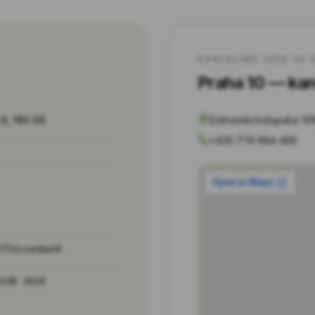
KANCELÁŘE (KDE SE 
Praha 10 — kan
9, 193 00
Dolnoměcholupská 1418
+420 774 884 485
iffeisenbank
0198 3028