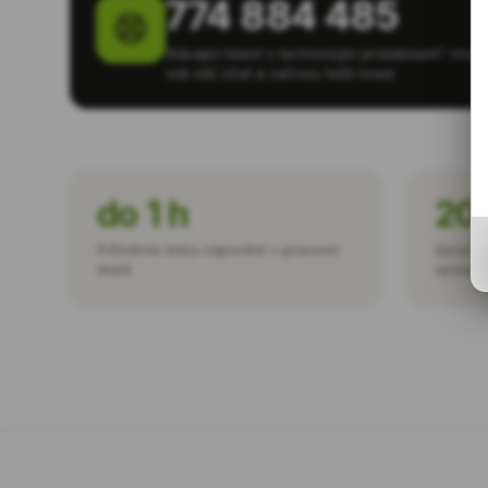
774 884 485
Stávající klient s technickým problémem? Volej
vidí váš účet a začnou řešit hned.
do 1 h
20
Průměrná doba odpovědi v pracovní
Spravov
době
spolupr