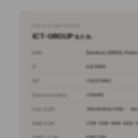
SÍDLO & FAKTURACE
ICT-GROUP s.r.o.
Sídlo
Dandova 2593/6, Praha 
IČ
61676802
DIČ
CZ61676802
Datová schránka
xf6bd9b
Účet (CZK)
2001983028/5500 · Ra
IBAN (CZK)
CZ48 5500 0000 0020 
SWIFT (CZK)
RZBCCZPP