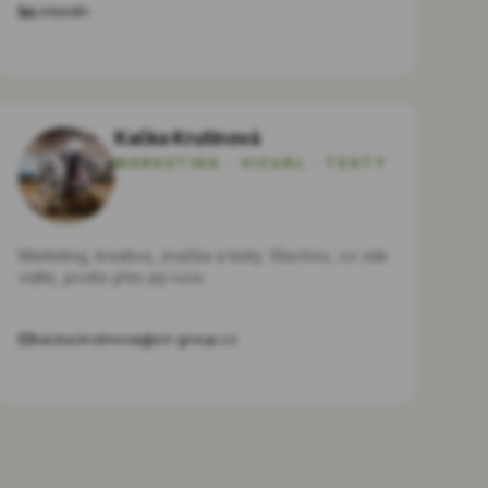
LinkedIn
Kačka Krutinová
MARKETING · VIZUÁL · TEXTY
Marketing, kreativa, značka a texty. Všechno, co zde
vidíte, prošlo přes její ruce.
kacka.krutinova@ict-group.cz