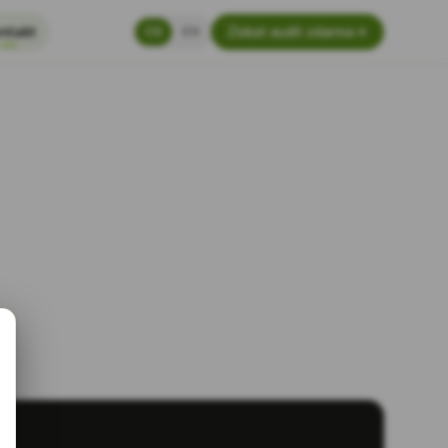
ntakt
CS
EN
Získat audit zdarma